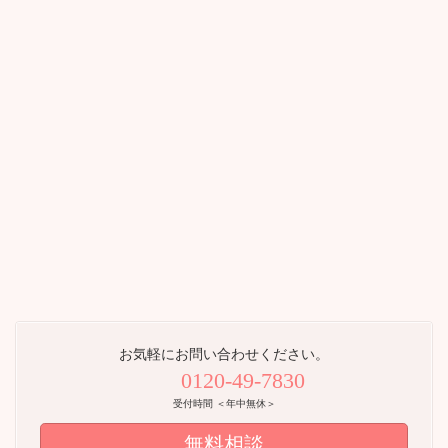
イ
イ
コ
コ
ン
ン
リ
リ
ン
ン
ク
ク
いすみ市
勝浦市
大多喜町
御宿町
木更津市
君津市
袖ケ浦市
富津市
館山市
南房総市
鴨川市
お気軽にお問い合わせください。
鋸南町
0120-49-7830
受付時間 ＜年中無休＞
無料相談