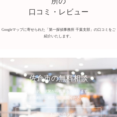
所の
市原市
八千代市
浦安市
口コミ・レビュー
習志野市
Googleマップに寄せられた「第一探偵事務所 千葉支部」の口コミをご
紹介いたします。
松戸市
柏市
流山市
野田市
我孫子市
鎌ケ谷市
佐倉市
成田市
印西市
佐倉市の無料相談
四街道市
八街市
白井市
調査目的や状況から概算を見積ります。
富里市
栄町
酒々井町
お気軽にご相談・ご質問ください。
お問い合わせ