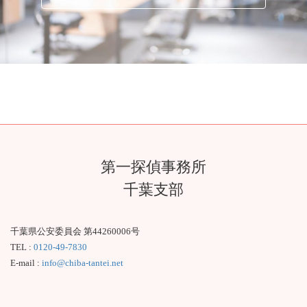
香取市
多古町
東庄町
神崎町
銚子市
旭市
匝瑳市
東金市
山武市
大網白里市
第一探偵事務所
横芝光町
九十九里町
芝山町
千葉支部
千葉県公安委員会 第44260006号
茂原市
長生村
白子町
TEL :
0120-49-7830
E-mail :
info@chiba-tantei.net
一宮町
長南町
長柄町
睦沢町
ア
ア