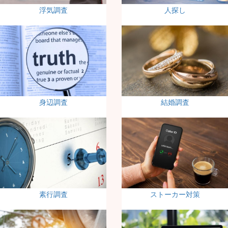
浮気調査
人探し
身辺調査
結婚調査
素行調査
ストーカー対策