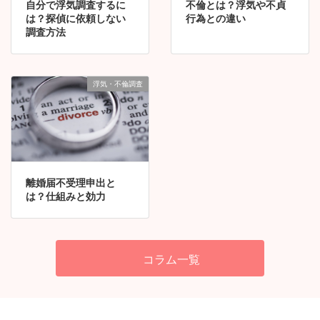
自分で浮気調査するに
不倫とは？浮気や不貞
相談の費用
は？探偵に依頼しない
行為との違い
調査方法
項目
説明
費用
電話相談
お電話でのご相談
無料
浮気・不倫調査
LINE相談
LINEでのご相談
無料
ZOOM相談
ZOOMでのご相談
無料
出張相談
千葉県内の相談員出張
無料
お見積り
調査のお見積り
無料
離婚届不受理申出と
は？仕組みと効力
コラム一覧