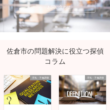
車両費
調査用の車両費
込み
お問い合わせ
燃料費
調査用のガソリン代
込み
駐車場代
調査用のコインパーキング代
込み
機材料金
調査用の撮影機材費
込み
高速代
調査用の高速道路代
要相談
新幹線代
尾行で必要な新幹線代
要相談
佐倉市の問題解決に役立つ探偵
飛行機代
尾行で必要な飛行機代
要相談
コラム
調査報告の内訳
浮気・不倫調査
浮気・不倫調査
項目
説明
内訳
調査報告書
お渡しする書面の作成費
込み
DVD/USB
映像データを記録したもの
込み