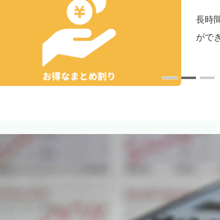
配偶
い限