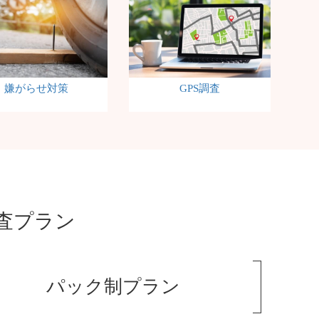
嫌がらせ対策
GPS調査
査プラン
成功報酬制プラン